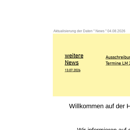
Aktualisierung der Daten " News " 04.08.2026
weitere
Ausschreibu
News
Termine LM 
13.07
.
2
0
26
Willkommen auf der H